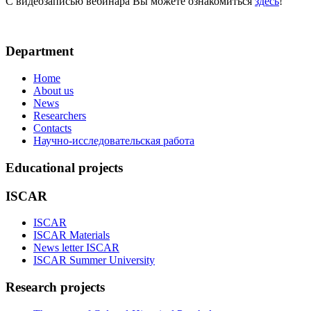
С видеозаписью вебинара Вы можете ознакомиться
здесь
!
Department
Home
About us
News
Researchers
Contacts
Научно-исследовательская работа
Educational projects
ISCAR
ISCAR
ISCAR Materials
News letter ISCAR
ISCAR Summer University
Research projects