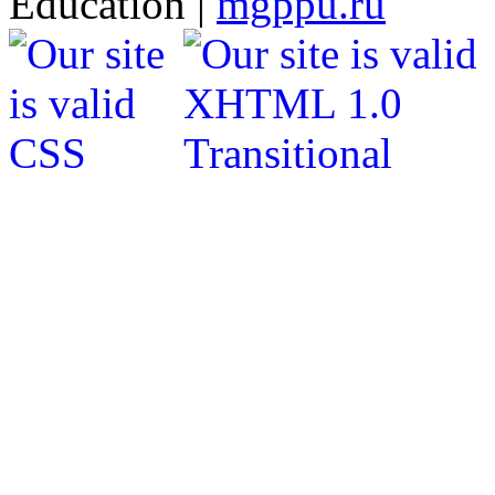
Education |
mgppu.ru