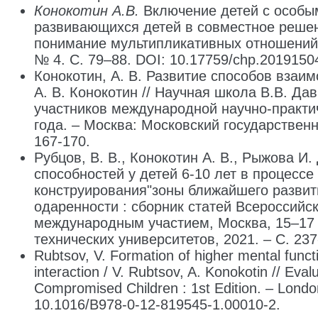
Конокотин А.В.
Включение детей с особы
развивающихся детей в совместное решен
понимание мультипликативных отношений) 
№ 4. С. 79–88. DOI: 10.17759/chp.2019150
Конокотин, А. В. Развитие способов взаи
А. В. Конокотин // Научная школа В.В. Да
участников международной научно-практи
года. – Москва: Московский государственн
167-170.
Рубцов, В. В., Конокотин А. В., Рыжова 
способностей у детей 6-10 лет в процесс
конструирования"зоны ближайшего развити
одаренности : сборник статей Всероссийс
международным участием, Москва, 15–17 н
технических университетов, 2021. – С. 23
Rubtsov, V. Formation of higher mental functi
interaction / V. Rubtsov, A. Konokotin // Eva
Compromised Children : 1st Edition. – Londo
10.1016/B978-0-12-819545-1.00010-2.