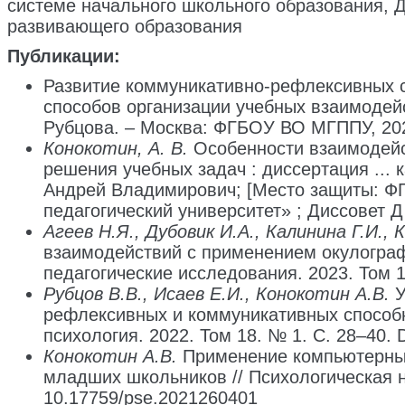
системе начального школьного образования, Д
развивающего образования
Публикации:
Развитие коммуникативно-рефлексивных сп
способов организации учебных взаимодей
Рубцова. – Москва: ФГБОУ ВО МГППУ, 2023
Конокотин, А. В.
Особенности взаимодейс
решения учебных задач : диссертация ... к
Андрей Владимирович; [Место защиты: Ф
педагогический университет» ; Диссовет Д 8
Агеев Н.Я., Дубовик И.А., Калинина Г.И., 
взаимодействий с применением окулографи
педагогические исследования. 2023. Том 1
Рубцов В.В., Исаев Е.И., Конокотин А.В.
У
рефлексивных и коммуникативных способн
психология. 2022. Том 18. № 1. С. 28–40.
Конокотин А.В.
Применение компьютерных
младших школьников // Психологическая на
10.17759/pse.2021260401