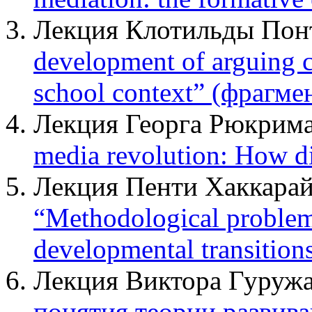
Лекция Клотильды Понт
development of arguing c
school context” (фрагме
Лекция Георга Рюкрима
media revolution: How dig
Лекция Пенти Хаккарай
“Methodological problem
developmental transition
Лекция Виктора Гуружа
понятия теории развив